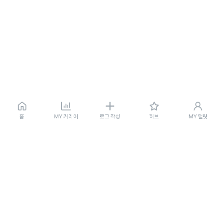
홈
MY 커리어
로그 작성
허브
MY 랠릿
기업 서비스
인프런
랠릿 소식
구직활동 확인서
기능 제안하기
이용약관
개인정보 처리방침
체불사업주 명단
랠릿 API
(주)인프랩 | 대표 : 이형주 | 개인정보보호책임자 : 이동욱 | 사업자등록번호 : 499-81-00612
| 직업정보제공사업 신고번호 : J1516020220003
경기도 성남시 분당구 판교로289번길 20 3동 5층
©Rallit. All rights reserved.