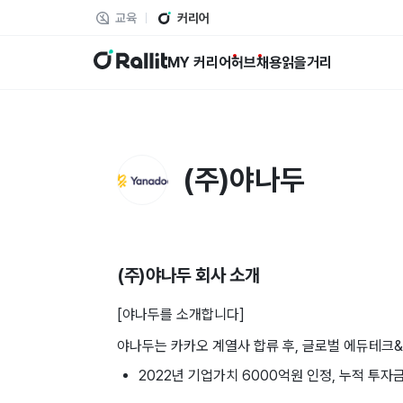
교육
커리어
랠릿
MY 커리어
허브
채용
읽을거리
(주)야나두
(주)야나두
회사 소개
[야나두를 소개합니다]
야나두는 카카오 계열사 합류 후, 글로벌 에듀테크
2022년 기업가치 6000억원 인정, 누적 투자금 