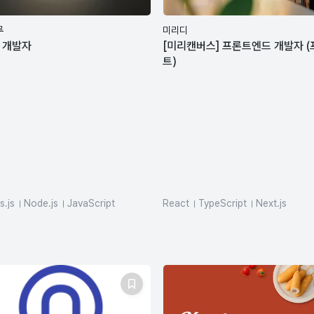
루
미리디
 개발자
[미리캔버스] 프론트엔드 개발자 
트)
s.js
Node.js
JavaScript
React
TypeScript
Next.js
Script
REST API
MySQL
react-query
styled-componen
goDB
AWS
Docker
vite
Webpack
Rollup
rnetes
github-actions