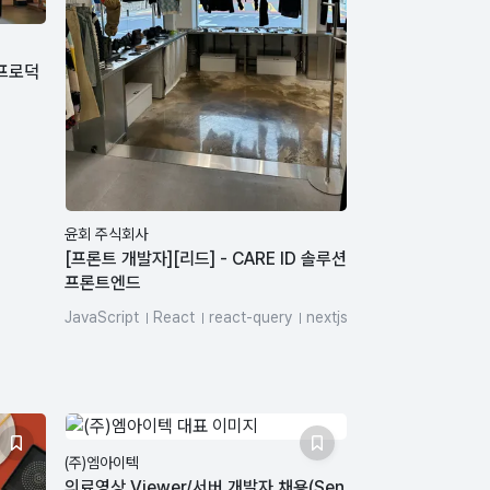
(프로덕
윤회 주식회사
[프론트 개발자][리드] - CARE ID 솔루션
프론트엔드
JavaScript
React
react-query
nextjs
ts
SQL
zustand
Docker
HTML/CSS
vite
storybook
(주)엠아이텍
의료영상 Viewer/서버 개발자 채용(Sen