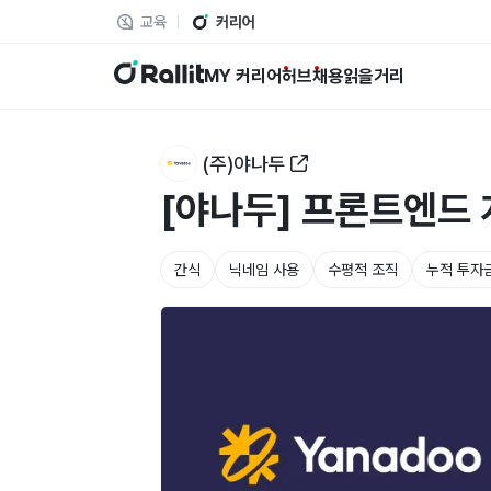
교육
커리어
랠릿
MY 커리어
허브
채용
읽을거리
(주)야나두
[야나두] 프론트엔드 개
간식
닉네임 사용
수평적 조직
누적 투자금