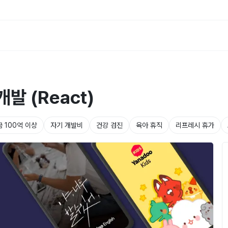
발 (React)
 100억 이상
자기 개발비
건강 검진
육아 휴직
리프레시 휴가