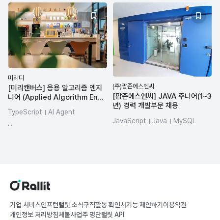
미리디
(주)팜존에스엔씨
[미리캔버스] 응용 알고리즘 엔지
[팜존에스엔씨] JAVA 주니어(1~3
니어 (Applied Algorithm Engi
년) 경력 개발부문 채용
neer)
TypeScript
AI Agent
JavaScript
Java
MySQL
인공지능(AI)
Git
, ,
JSP
MSSQL
Oracle
기업 서비스
인프런
랠릿 소식
구직활동 확인서
기능 제안하기
이용약관
개인정보 처리방침
체불사업주 명단
랠릿 API