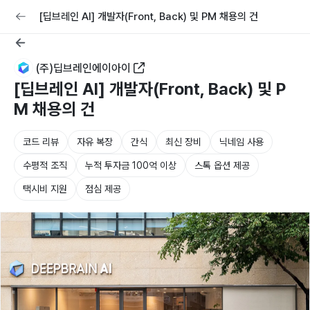
교육
커리어
채용공고 올리기
[딥브레인 AI] 개발자(Front, Back) 및 PM 채용의 건
(주)딥브레인에이아이
[딥브레인 AI] 개발자(Front, Back) 및 P
M 채용의 건
코드 리뷰
자유 복장
간식
최신 장비
닉네임 사용
수평적 조직
누적 투자금 100억 이상
스톡 옵션 제공
택시비 지원
점심 제공