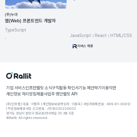
(주)누아
웹(Web) 프론트엔드 개발자
TypeScript
JavaScript
React
HTML/CSS
,
TypeScript
Babel
리버스 채용
기업 서비스
인프런
랠릿 소식
구직활동 확인서
기능 제안하기
이용약관
개인정보 처리방침
체불사업주 명단
랠릿 API
(주)인프랩 | 대표 : 이형주 | 개인정보보호책임자 : 이동욱 | 사업자등록번호 : 499-81-00612
| 직업정보제공사업 신고번호 : J1516020220003
경기도 성남시 분당구 판교로289번길 20 3동 5층
©Rallit. All rights reserved.