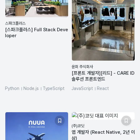
스파크플러스
[스파크플러스] Full Stack Deve
loper
윤회 주식회사
[프론트 개발자][리드] - CARE ID
솔루션 프론트엔드
Python
Node.js
TypeScript
JavaScript
React
FastAPI
Vue.js
MySQL
react-query
nextjs
SQL
zustand
(주)코딧
앱 개발자 (React Native, 2년 이
상)