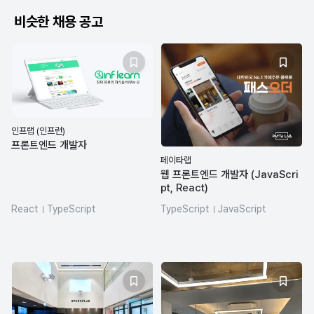
비슷한 채용 공고
인프랩 (인프런)
프론트엔드 개발자
페이타랩
웹 프론트엔드 개발자 (JavaScri
pt, React)
React
TypeScript
TypeScript
JavaScript
React Native
Next.js
pnpm
HTML/CSS
CSS
Angular
turborepo
React