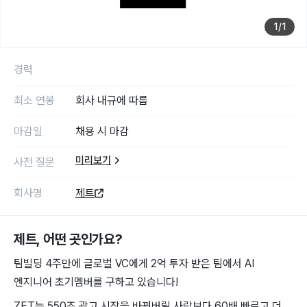
1
/
1
경력
최소 연봉
회사 내규에 따름
마감일
채용 시 마감
미리보기
사전 질문
회사명
제트
제트
, 어떤 곳인가요?
팀빌딩 4주만에 글로벌 VC에게 2억 투자 받은 팀에서 AI
엔지니어 초기멤버를 구하고 있습니다!
ZET는 550조 광고 시장을 바꿔버릴 사람보다 60배 빠르고 더