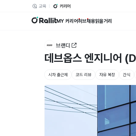
교육
커리어
랠릿
MY 커리어
허브
채용
읽을거리
브랜디
데브옵스 엔지니어 (De
시차 출근제
코드 리뷰
자유 복장
간식