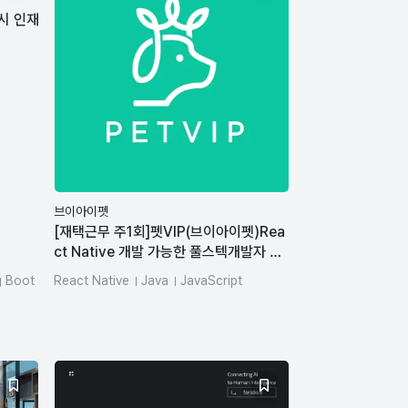
상시 인재
브이아이펫
[재택근무 주1회]펫VIP(브이아이펫)Rea
ct Native 개발 가능한 풀스텍개발자 모
집
g Boot
React Native
Java
JavaScript
lin