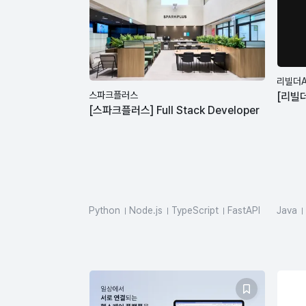
리빌더A
스파크플러스
[리빌더
[스파크플러스] Full Stack Developer
Python
Node.js
TypeScript
FastAPI
Java
Vue.js
MySQL
AWS
GitHub
SQLAlchemy
pydantic