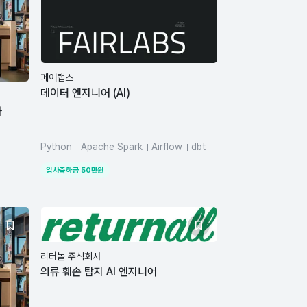
페어랩스
데이터 엔지니어 (AI)
자
Python
Apache Spark
Airflow
dbt
Hadoop
Elasticsearch
SQL
입사축하금
50
만원
Docker
Kubernetes
AWS
리터놀 주식회사
의류 훼손 탐지 AI 엔지니어