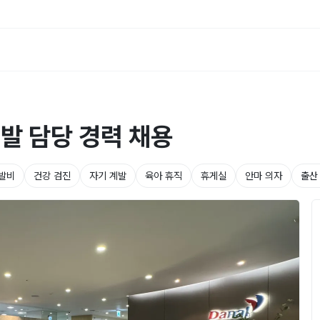
발 담당 경력 채용
발비
건강 검진
자기 계발
육아 휴직
휴게실
안마 의자
출산