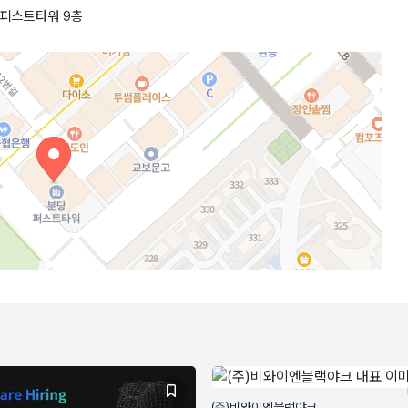
 퍼스트타워 9층
(주)비와이엔블랙야크