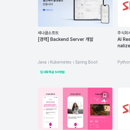
세나클소프트
주식회
[경력] Backend Server 개발
AI Re
nalize
Java
Kubernetes
Spring Boot
Pytho
SQL
입사축하금
50
만원