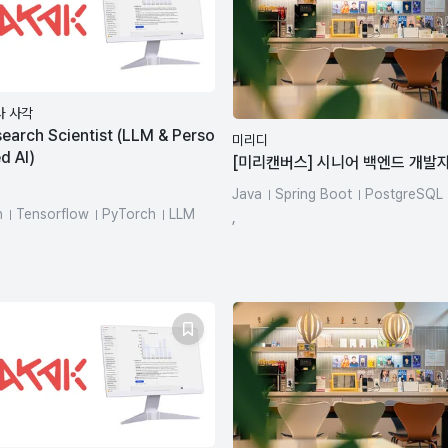
사 사각
search Scientist (LLM & Perso
미리디
d AI)
[미리캔버스] 시니어 백엔드 개발
Java
Spring Boot
PostgreSQL
n
Tensorflow
PyTorch
LLM
MongoDB
dynamodb
Redis
,
vector-database
datadog
azure-databricks
AWS