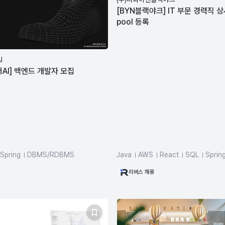
[BYN블랙야크] IT 부문 경력직 
pool 등록
I
AI] 백엔드 개발자 모집
Spring
DBMS/RDBMS
Java
AWS
React
SQL
Sprin
Node.js
MySQL
Docker
Kot
리버스 채용
Vue.js