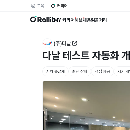
교육
커리어
랠릿
MY 커리어
허브
채용
읽을거리
(주)다날
다날 테스트 자동화 개
시차 출근제
최신 장비
점심 제공
자기 개