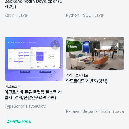
Backend Kotlin Developer (5
-12년)
Kotlin
Java
Python
SQL
Java
azure-databricks
dbt
휴레이포지티브
안드로이드 개발자(경력)
어크로스비
어크로스비 물류 플랫폼 풀스택 개
발자 (경력/전문연구요원 가능)
TypeScript
TypeORM
RxJava
Jetpack
Kotlin
Java
NestJS
Kotlin
dynamodb
,
Android
React
입사축하금
50
만원