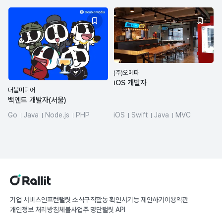
(주)오메타
iOS 개발자
더블미디어
백엔드 개발자(서울)
Go
Java
Node.js
PHP
iOS
Swift
Java
MVC
MySQL
Python
기업 서비스
인프런
랠릿 소식
구직활동 확인서
기능 제안하기
이용약관
개인정보 처리방침
체불사업주 명단
랠릿 API