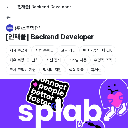
교육
커리어
채용공고 올리기
[인재풀] Backend Developer
(주)스플랩
[인재풀] Backend Developer
시차 출근제
자율 출퇴근
코드 리뷰
반바지/슬리퍼 OK
자유 복장
간식
최신 장비
닉네임 사용
수평적 조직
도서 구입비 지원
택시비 지원
석식 제공
휴게실