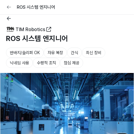
교육
커리어
채용공고 올리기
ROS 시스템 엔지니어
TIM Robotics
ROS 시스템 엔지니어
반바지/슬리퍼 OK
자유 복장
간식
최신 장비
닉네임 사용
수평적 조직
점심 제공