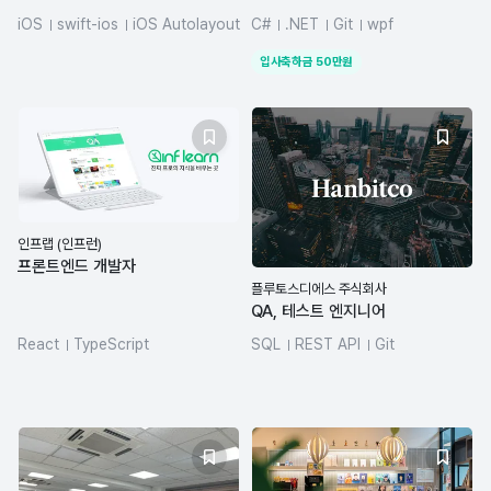
iOS
swift-ios
iOS Autolayout
C#
.NET
Git
wpf
Git
입사축하금
50
만원
인프랩 (인프런)
프론트엔드 개발자
플루토스디에스 주식회사
QA, 테스트 엔지니어
React
TypeScript
SQL
REST API
Git
React Native
Next.js
pnpm
turborepo