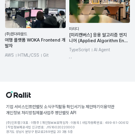
미리디
(주)원더라운드
[미리캔버스] 응용 알고리즘 엔지
여행 플랫폼 WOKA Frontend 개
니어 (Applied Algorithm Engi
발자
neer)
TypeScript
AI Agent
AWS
HTML/CSS
Git
인공지능(AI)
Git
, ,
JavaScript
Node.js
TypeScript
기업 서비스
인프런
랠릿 소식
구직활동 확인서
기능 제안하기
이용약관
개인정보 처리방침
체불사업주 명단
랠릿 API
(주)인프랩 | 대표 : 이형주 | 개인정보보호책임자 : 이동욱 | 사업자등록번호 : 499-81-00612
| 직업정보제공사업 신고번호 : J1516020220003
경기도 성남시 분당구 판교로289번길 20 3동 5층