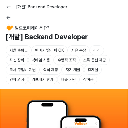
교육
커리어
채용공고 올리기
[개발] Backend Developer
빌드코퍼레이션
[개발] Backend Developer
자율 출퇴근
반바지/슬리퍼 OK
자유 복장
간식
최신 장비
닉네임 사용
수평적 조직
스톡 옵션 제공
도서 구입비 지원
석식 제공
자기 계발
휴게실
안마 의자
리프레시 휴가
대출 지원
상여금