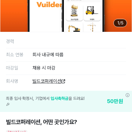
1
/
5
경력
최소 연봉
회사 내규에 따름
마감일
채용 시 마감
회사명
빌드코퍼레이션
최종 입사 확정시, 기업에서
입사축하금
을 드려요!
50
만원
🎉
빌드코퍼레이션
, 어떤 곳인가요?