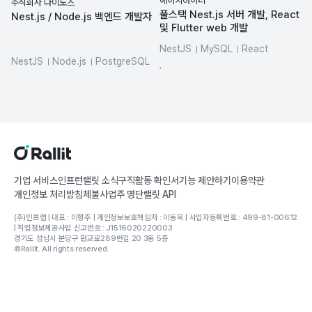
에이치아이티
주식회사 다이노즈
풀스택 Nest.js 서버 개발, React
Nest.js / Node.js 백엔드 개발자
및 Flutter web 개발
NestJS
MySQL
React
NestJS
Node.js
PostgreSQL
Flutter
AWS
,
TypeORM
aws-rds
Google Cloud Platform
aws-elasticache
기업 서비스
인프런
랠릿 소식
구직활동 확인서
기능 제안하기
이용약관
개인정보 처리방침
체불사업주 명단
랠릿 API
(주)인프랩 | 대표 : 이형주 | 개인정보보호책임자 : 이동욱 | 사업자등록번호 : 499-81-00612
| 직업정보제공사업 신고번호 : J1516020220003
경기도 성남시 분당구 판교로289번길 20 3동 5층
©Rallit. All rights reserved.