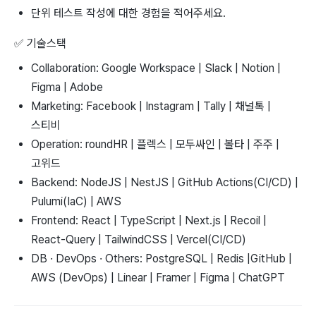
단위 테스트 작성에 대한 경험을 적어주세요.
✅
기술스택
Collaboration: Google Workspace | Slack | Notion |
Figma | Adobe
Marketing: Facebook | Instagram | Tally | 채널톡 |
스티비
Operation: roundHR | 플렉스 | 모두싸인 | 볼타 | 주주 |
고위드
Backend: NodeJS | NestJS | GitHub Actions(CI/CD) |
Pulumi(IaC) | AWS
Frontend: React | TypeScript | Next.js | Recoil |
React-Query | TailwindCSS | Vercel(CI/CD)
DB · DevOps · Others: PostgreSQL | Redis |GitHub |
AWS (DevOps) | Linear | Framer | Figma | ChatGPT