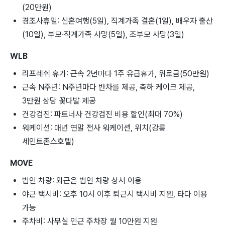
(20만원)
경조사휴일: 신혼여행(5일), 직계가족 결혼(1일), 배우자 출산
(10일), 부모·직계가족 사망(5일), 조부모 사망(3일)
WLB
리프레쉬 휴가: 근속 2년마다 1주 유급휴가, 위로금(50만원)
근속 N주년: N주년마다 반차를 제공, 축하 케이크 제공,
3만원 상당 꽃다발 제공
건강검진: 파트너사 건강검진 비용 할인(최대 70%)
워케이션: 매년 연말 전사 워케이션, 위치(강릉
세인트존스호텔)
MOVE
법인 차량: 외근은 법인 차량 상시 이용
야근 택시비: 오후 10시 이후 퇴근시 택시비 지원, 타다 이용
가능
주차비: 사무실 인근 주차장 월 10만원 지원