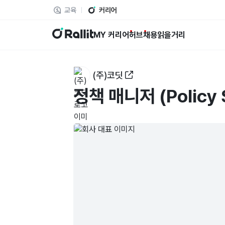
교육
커리어
랠릿
MY 커리어
허브
채용
읽을거리
(주)코딧
정책 매니저 (Policy S