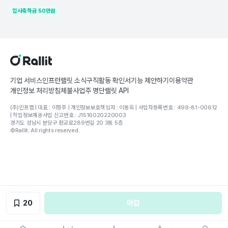
Spring Boot
dynamodb
Redis
입사축하금
50
만원
기업 서비스
인프런
랠릿 소식
구직활동 확인서
기능 제안하기
이용약관
개인정보 처리방침
체불사업주 명단
랠릿 API
(주)인프랩 | 대표 : 이형주 | 개인정보보호책임자 : 이동욱 | 사업자등록번호 : 499-81-00612
| 직업정보제공사업 신고번호 : J1516020220003
경기도 성남시 분당구 판교로289번길 20 3동 5층
©Rallit. All rights reserved.
20
마감