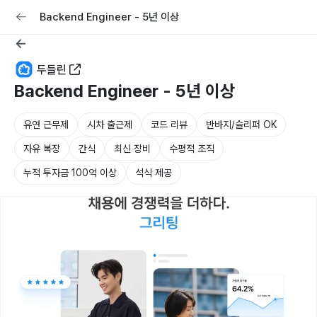
교육
커리어
채용공고 올리기
Backend Engineer - 5년 이상
두들린
Backend Engineer - 5년 이상
유연 근무제
시차 출근제
코드 리뷰
반바지/슬리퍼 OK
자유 복장
간식
최신 장비
수평적 조직
누적 투자금 100억 이상
석식 제공