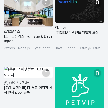
리빌더AI
스파크플러스
[리빌더AI] 백엔드 개발자 모집
[스파크플러스] Full Stack Deve
loper
Python
Node.js
TypeScript
Java
Spring
DBMS/RDBMS
FastAPI
Vue.js
MySQL
(주)비와이엔블랙야크
[BYN블랙야크] IT 부문 경력직 상
시 인재 pool 등록