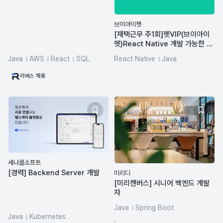
브이아이펫
[재택근무 주1회]펫VIP(브이아이
펫)React Native 개발 가능한 풀
스텍개발자 모집
Java
AWS
React
SQL
React Native
Java
Spring Boot
Node.js
JavaScript
리버스 채용
세나클소프트
[경력] Backend Server 개발
미리디
[미리캔버스] 시니어 백엔드 개발
자
Java
Spring Boot
Java
Kubernetes
PostgreSQL
MongoDB
,