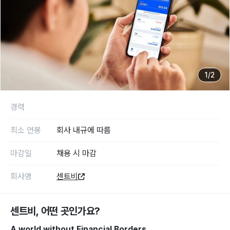
1
/
2
경력
최소 연봉
회사 내규에 따름
마감일
채용 시 마감
회사명
센트비
센트비
, 어떤 곳인가요?
A world without Financial Borders