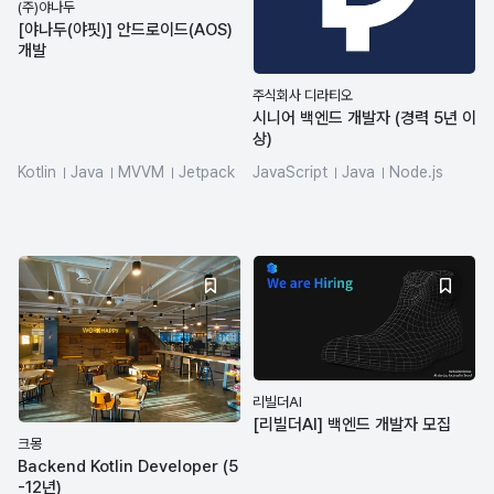
(주)야나두
[야나두(야핏)] 안드로이드(AOS)
개발
주식회사 디라티오
시니어 백엔드 개발자 (경력 5년 이
상)
Kotlin
Java
MVVM
Jetpack
JavaScript
Java
Node.js
Hadoop
AWS
Git
리빌더AI
[리빌더AI] 백엔드 개발자 모집
크몽
Backend Kotlin Developer (5
-12년)