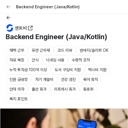
교육
커리어
채용공고 올리기
Backend Engineer (Java/Kotlin)
센트비
Backend Engineer (Java/Kotlin)
재택 근무
유연 근무제
코드 리뷰
반바지/슬리퍼 OK
자유 복장
간식
닉네임 사용
수평적 조직
누적 투자금 100억 이상
도서 구입비 지원
택시비 지원
인원 급성장
자기 개발비
건강 검진
육아 휴직
안마 의자
출산 휴가
리프레시 휴가
동호회
복지 포인트