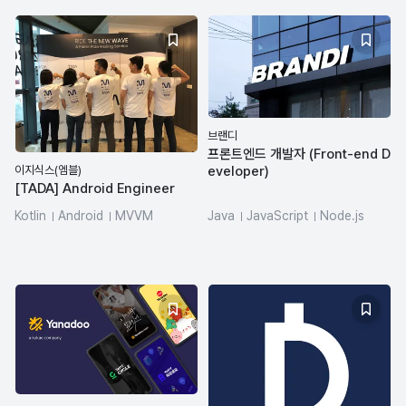
브랜디
프론트엔드 개발자 (Front-end D
이지식스(엠블)
eveloper)
[TADA] Android Engineer
Kotlin
Android
MVVM
Java
JavaScript
Node.js
RxJava
영어
REST API
Next.js
Vue.js