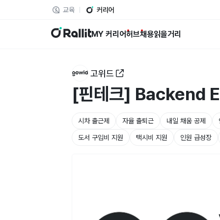
교육
커리어
랠릿
MY 커리어
허브
채용
읽을거리
고위드
[핀테크] Backend E
시차 출근제
자율 출퇴근
내일 채움 공제
도서 구입비 지원
택시비 지원
인원 급성장