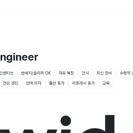
ngineer
인센티브
반바지/슬리퍼 OK
자유 복장
간식
최신 장비
수평적 
건강 검진
안마 의자
출산 휴가
리프레시 휴가
교육