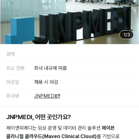
1
/
3
경력
최소 연봉
회사 내규에 따름
마감일
채용 시 마감
회사명
JNPMEDI
JNPMEDI
, 어떤 곳인가요?
제이앤피메디는 임상 ​운영 ​및 ​데이터 관리 ​솔루션
메이븐
클리니컬 클라우드(Maven ​Clinical ​Cloud)
를 기반으로 ​