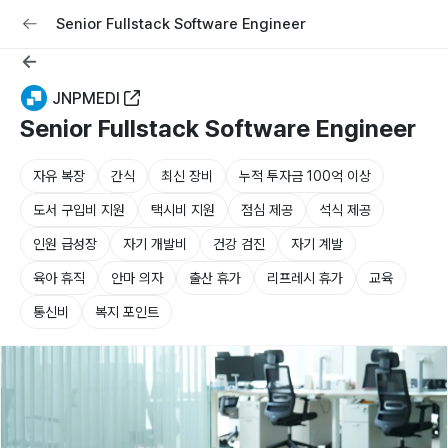
교육
커리어
채용공고 올리기
Senior Fullstack Software Engineer
JNPMEDI
Senior Fullstack Software Engineer
자유 복장
간식
최신 장비
누적 투자금 100억 이상
도서 구입비 지원
택시비 지원
점심 제공
석식 제공
인원 급성장
자기 개발비
건강 검진
자기 계발
육아 휴직
안마 의자
출산 휴가
리프레시 휴가
교육
통신비
복지 포인트