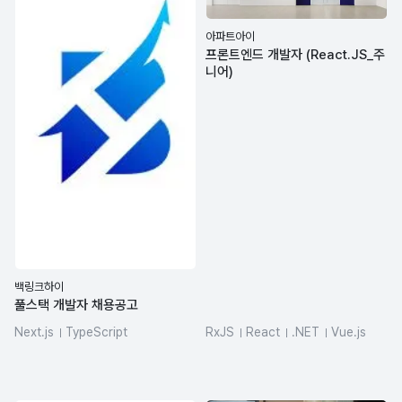
아파트아이
프론트엔드 개발자 (React.JS_주
니어)
백링크하이
풀스택 개발자 채용공고
Next.js
TypeScript
RxJS
React
.NET
Vue.js
PostgreSQL
Redis
claude
DBMS/RDBMS
jQuery
Prisma