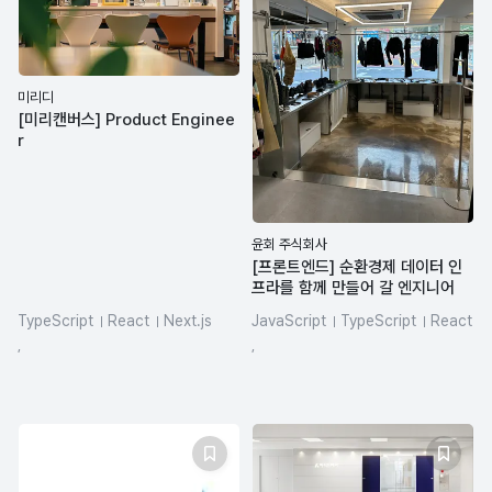
미리디
[미리캔버스] Product Enginee
r
윤회 주식회사
[프론트엔드] 순환경제 데이터 인
프라를 함께 만들어 갈 엔지니어
TypeScript
React
Next.js
JavaScript
TypeScript
React
SQL
REST API
LLM
HTML/CSS
Figma
,
,
react-query