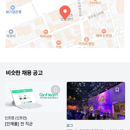
비슷한 채용 공고
인프랩 (인프런)
[인재풀] 전 직군
코그