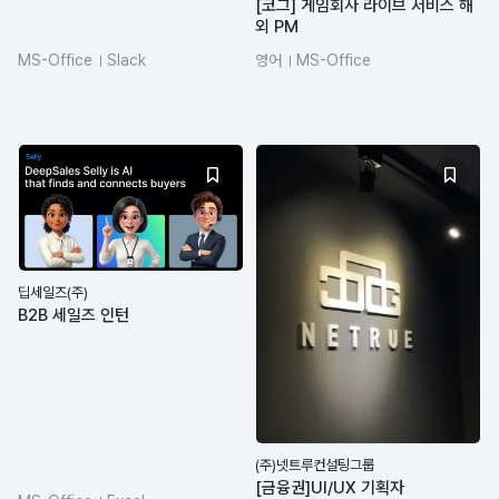
[코그] 게임회사 라이브 서비스 해
외 PM
MS-Office
Slack
영어
MS-Office
딥세일즈(주)
B2B 세일즈 인턴
(주)넷트루컨설팅그룹
[금융권]UI/UX 기획자