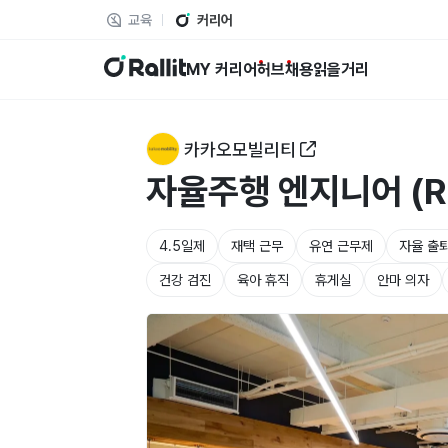
교육
커리어
랠릿
MY 커리어
허브
채용
읽을거리
카카오모빌리티
자율주행 엔지니어 (R
4.5일제
재택 근무
유연 근무제
자율 출
건강 검진
육아 휴직
휴게실
안마 의자