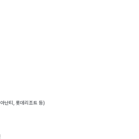
 아난티, 롯데리조트 등)
원