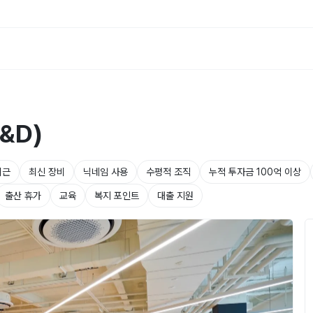
&D)
퇴근
최신 장비
닉네임 사용
수평적 조직
누적 투자금 100억 이상
출산 휴가
교육
복지 포인트
대출 지원