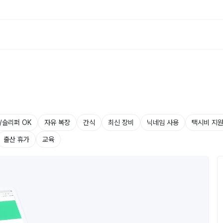
/슬리퍼 OK
자유 복장
간식
최신 장비
닉네임 사용
택시비 지
출산 휴가
교육