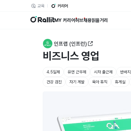
교육
커리어
랠릿
MY 커리어
허브
채용
읽을거리
인프랩 (인프런)
비즈니스 영업
4.5일제
유연 근무제
시차 출근제
반바지
건강 검진
자기 계발
육아 휴직
휴게실