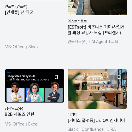
인프랩 (인프런)
[인재풀] 전 직군
이스트소프트
[ESTsoft] 비즈니스 기획/사업개
발 과정 교강사 모집 (프리랜서)
인공지능(AI)
AI Agent
교육
MS-Office
Slack
사업개발
서비스 기획
시장조사
,
딥세일즈(주)
B2B 세일즈 인턴
미리디
[커머스 플랫폼] Jr. QA 엔지니어
MS-Office
Excel
Slack
Confluence
JIRA
spreadsheets
CRM 마케팅
, , ,