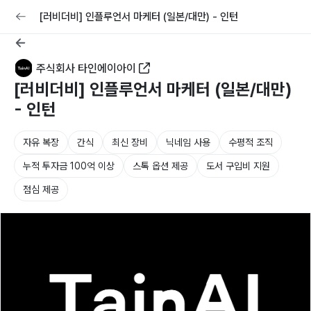
교육
커리어
채용공고 올리기
[러비더비] 인플루언서 마케터 (일본/대만) - 인턴
주식회사 타인에이아이
[러비더비] 인플루언서 마케터 (일본/대만)
- 인턴
자유 복장
간식
최신 장비
닉네임 사용
수평적 조직
누적 투자금 100억 이상
스톡 옵션 제공
도서 구입비 지원
점심 제공