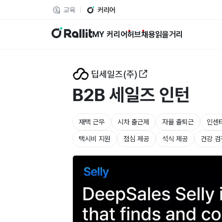
교육
커리어
랠릿
MY 커리어
허브
채용
읽을거리
딥세일즈(주)
B2B 세일즈 인턴
재택 근무
시차 출근제
자율 출퇴근
인센
택시비 지원
점심 제공
석식 제공
건강 검