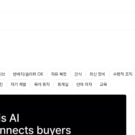
티브
반바지/슬리퍼 OK
자유 복장
간식
최신 장비
수평적 조직
진
자기 계발
육아 휴직
휴게실
안마 의자
교육