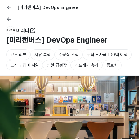
교육
커리어
채용공고 올리기
[미리캔버스] DevOps Engineer
미리디
[미리캔버스] DevOps Engineer
코드 리뷰
자유 복장
수평적 조직
누적 투자금 100억 이상
도서 구입비 지원
인원 급성장
리프레시 휴가
동호회