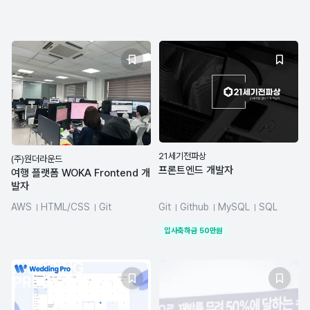
JavaScript
TypeScript
REST API
MySQL
21세기전파상
(주)원더라운드
프론트엔드 개발자
여행 플랫폼 WOKA Frontend 개
발자
AWS
HTML/CSS
Git
Git
Github
MySQL
SQL
JavaScript
Node.js
React
React Native
입사축하금
50
만원
TypeScript