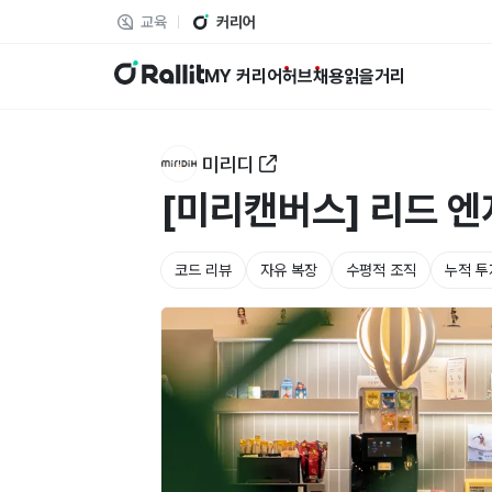
교육
커리어
랠릿
MY 커리어
허브
채용
읽을거리
미리디
[미리캔버스] 리드 엔
코드 리뷰
자유 복장
수평적 조직
누적 투