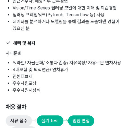
인근거주자, 해당직무 근무경험
Vision/Time Series 딥러닝 모델에 대한 이해 및 학습경험
딥러닝 프레임워크(Pytorch, Tensorflow 등) 사용
데이터를 분석하거나 모델링을 통해 결과를 도출해낸 경험이
있으신 분
혜택 및 복지
사내문화
워라밸/ 자율문화/ 소통과 존중/ 자유복장/ 자유로운 연차사용
4대보험 및 퇴직연금/ 연차휴가
인센티브제
우수사원포상
우수사원시상식
채용 절차
서류 접수
실기 test
임원 면접