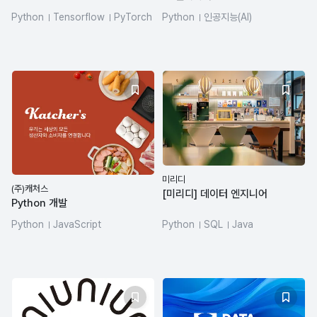
Python
Tensorflow
PyTorch
Python
인공지능(AI)
LLM
SQL
미리디
(주)캐처스
[미리디] 데이터 엔지니어
Python 개발
Python
JavaScript
Python
SQL
Java
TypeScript
Ruby
azure-databricks
dbt
Elasticsearch
PostgreSQL