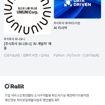
주식회사 데이터드리븐
AI 리서처
주식회사 유니유니
[주식회사 유니유니] ‘AI 개발자’ 채
용
인공지능(AI)
컴퓨터 비전
딥러닝
Python
PyTorch
인공지능(AI)
머신러닝
Python
기업 서비스
인프런
랠릿 소식
구직활동 확인서
기능 제안하기
이용약관
개인정보 처리방침
체불사업주 명단
랠릿 API