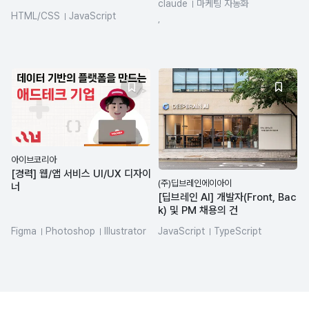
claude
마케팅 자동화
HTML/CSS
JavaScript
데이터분석
CRM 마케팅
,
jQuery
VSCode
Git
Figma
콘텐츠 기획
Figma
아이브코리아
[경력] 웹/앱 서비스 UI/UX 디자이
(주)딥브레인에이아이
너
[딥브레인 AI] 개발자(Front, Bac
k) 및 PM 채용의 건
Figma
Photoshop
Illustrator
JavaScript
TypeScript
ux
Node.js
Next.js
Express
MongoDB