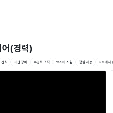
니어(경력)
간식
최신 장비
수평적 조직
택시비 지원
점심 제공
리프레시 