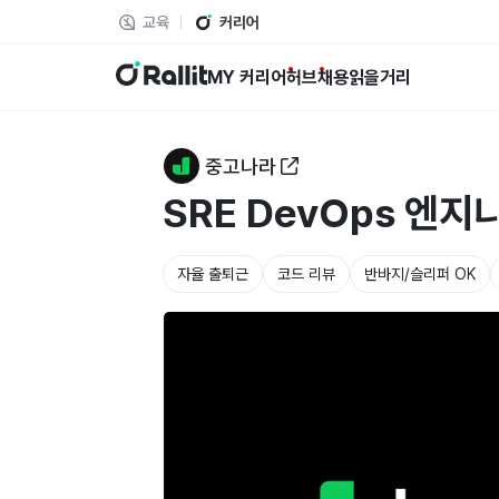
교육
커리어
랠릿
MY 커리어
허브
채용
읽을거리
중고나라
SRE DevOps 엔지
자율 출퇴근
코드 리뷰
반바지/슬리퍼 OK