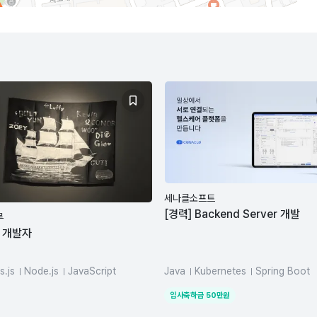
세나클소프트
[경력] Backend Server 개발
루
 개발자
s.js
Node.js
JavaScript
Java
Kubernetes
Spring Boot
Script
REST API
MySQL
입사축하금
50
만원
goDB
AWS
Docker
rnetes