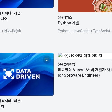
사 데이터드리븐
(주)캐처스
지니어
Python 개발
n
인공지능(AI)
Python
JavaScript
TypeScript
Elasticsearch
PostgreSQL
(주)엠아이텍
의료영상 Viewer/서버 개발자 채용
ior Software Engineer)
사 데이터드리븐
서처