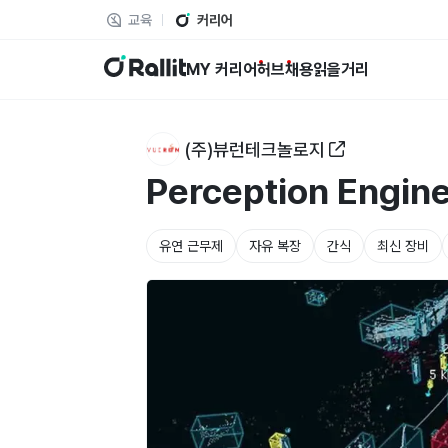
교육
커리어
랠릿
MY 커리어
허브
채용
읽을거리
(주)뷰런테크놀로지
Perception Engin
유연 근무제
자유 복장
간식
최신 장비