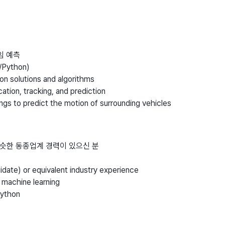
임 예측
/Python)
on solutions and algorithms
ation, tracking, and prediction
ngs to predict the motion of surrounding vehicles
비슷한 동종업계 경력이 있으신 분
ate) or equivalent industry experience
/ machine learning
Python