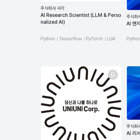
주식회사 사각
AI Research Scientist (LLM & Perso
주식회
nalized AI)
AI 엔
Python
Tensorflow
PyTorch
LLM
Pytho
SQL
주식회
AI 리