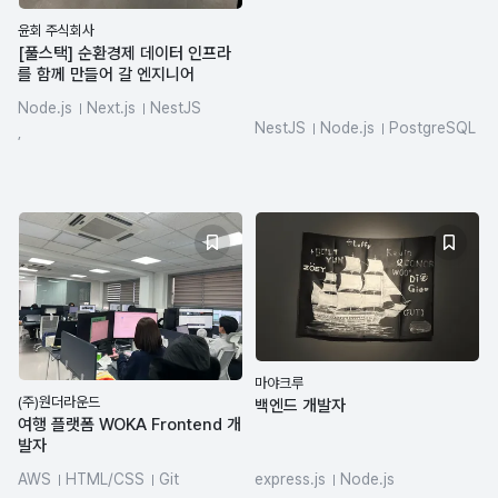
윤회 주식회사
[풀스택] 순환경제 데이터 인프라
를 함께 만들어 갈 엔지니어
Node.js
Next.js
NestJS
NestJS
Node.js
PostgreSQL
React
TypeScript
Docker
,
TypeORM
aws-rds
aws-elasticache
마야크루
(주)원더라운드
백엔드 개발자
여행 플랫폼 WOKA Frontend 개
발자
AWS
HTML/CSS
Git
express.js
Node.js