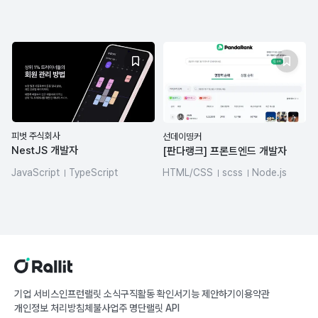
JavaScript
Node.js
JavaScript
TypeScript
TypeScript
REST API
MySQL
피벗 주식회사
선데이띵커
NestJS 개발자
[판다랭크] 프론트엔드 개발자
JavaScript
TypeScript
HTML/CSS
scss
Node.js
Node.js
NestJS
Express
jQuery
기업 서비스
인프런
랠릿 소식
구직활동 확인서
기능 제안하기
이용약관
개인정보 처리방침
체불사업주 명단
랠릿 API