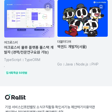
더블미디어
어크로스비
백엔드 개발자(서울)
어크로스비 물류 플랫폼 풀스택 개
발자 (경력/전문연구요원 가능)
TypeScript
TypeORM
Go
Java
Node.js
PHP
NestJS
Kotlin
dynamodb
,
MySQL
Python
React
입사축하금
50
만원
기업 서비스
인프런
랠릿 소식
구직활동 확인서
기능 제안하기
이용약관