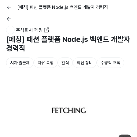
교육
커리어
채용공고 올리기
[페칭] 패션 플랫폼 Node.js 백엔드 개발자 경력직
주식회사 페칭
[페칭] 패션 플랫폼 Node.js 백엔드 개발자
경력직
시차 출근제
자유 복장
간식
최신 장비
수평적 조직