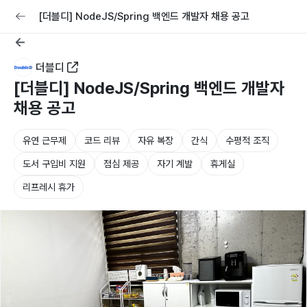
교육
커리어
채용공고 올리기
[더블디] NodeJS/Spring 백엔드 개발자 채용 공고
더블디
[더블디] NodeJS/Spring 백엔드 개발자
채용 공고
유연 근무제
코드 리뷰
자유 복장
간식
수평적 조직
도서 구입비 지원
점심 제공
자기 계발
휴게실
리프레시 휴가