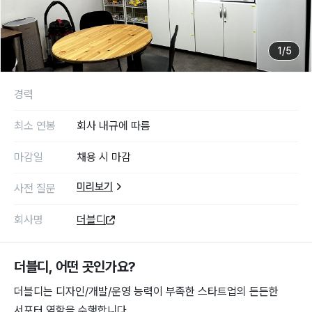
1
/
5
경력
최소 연봉
회사 내규에 따름
마감일
채용 시 마감
미리보기
사전 질문
회사명
더블디
더블디
, 어떤 곳인가요?
더블디는 디자인/개발/운영 능력이 부족한 스타트업의 든든한
서포터 역할을 수행합니다.