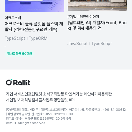
(주)딥브레인에이아이
어크로스비
[딥브레인 AI] 개발자(Front, Bac
어크로스비 물류 플랫폼 풀스택 개
k) 및 PM 채용의 건
발자 (경력/전문연구요원 가능)
TypeScript
TypeORM
JavaScript
TypeScript
NestJS
Kotlin
dynamodb
,
Node.js
Next.js
Express
React
입사축하금
50
만원
MongoDB
기업 서비스
인프런
랠릿 소식
구직활동 확인서
기능 제안하기
이용약관
개인정보 처리방침
체불사업주 명단
랠릿 API
(주)인프랩 | 대표 : 이형주 | 개인정보보호책임자 : 이동욱 | 사업자등록번호 : 499-81-00612
| 직업정보제공사업 신고번호 : J1516020220003
경기도 성남시 분당구 판교로289번길 20 3동 5층
©Rallit. All rights reserved.