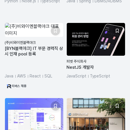
Python
Node.js
TypeScript
Java
Spring
DBMS/RDBMS
FastAPI
Vue.js
MySQL
(주)비와이엔블랙야크
[BYN블랙야크] IT 부문 경력직 상
시 인재 pool 등록
피벗 주식회사
NestJS 개발자
Java
AWS
React
SQL
JavaScript
TypeScript
Spring Boot
Node.js
Node.js
NestJS
리버스 채용