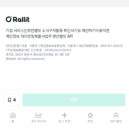
기업 서비스
인프런
랠릿 소식
구직활동 확인서
기능 제안하기
이용약관
개인정보 처리방침
체불사업주 명단
랠릿 API
(주)인프랩 | 대표 : 이형주 | 개인정보보호책임자 : 이동욱 | 사업자등록번호 : 499-81-00612
| 직업정보제공사업 신고번호 : J1516020220003
경기도 성남시 분당구 판교로289번길 20 3동 5층
©Rallit. All rights reserved.
4
마감
홈
MY 커리어
로그 작성
허브
MY 랠릿