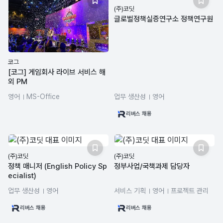
(주)코딧
글로벌정책실증연구소 정책연구원
코그
[코그] 게임회사 라이브 서비스 해
외 PM
영어
MS-Office
업무 생산성
영어
리버스 채용
(주)코딧
(주)코딧
정책 매니저 (English Policy Sp
정부사업/국책과제 담당자
ecialist)
업무 생산성
영어
서비스 기획
영어
프로젝트 관리
리버스 채용
리버스 채용