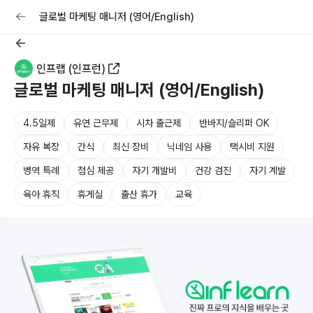
교육
커리어
채용공고 올리기
글로벌 마케팅 매니저 (영어/English)
인프랩 (인프런)
글로벌 마케팅 매니저 (영어/English)
4.5일제
유연 근무제
시차 출근제
반바지/슬리퍼 OK
자유 복장
간식
최신 장비
닉네임 사용
택시비 지원
병역 특례
점심 제공
자기 개발비
건강 검진
자기 계발
육아 휴직
휴게실
출산 휴가
교육