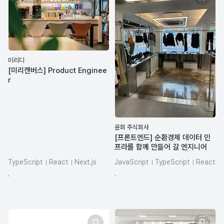
미리디
[미리캔버스] Product Enginee
r
윤회 주식회사
[프론트엔드] 순환경제 데이터 인
프라를 함께 만들어 갈 엔지니어
TypeScript
React
Next.js
JavaScript
TypeScript
React
SQL
REST API
LLM
HTML/CSS
Figma
,
,
react-query