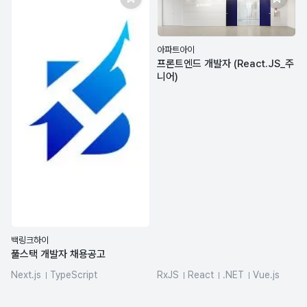
아파트아이
프론트엔드 개발자 (React.JS_주
니어)
백링크하이
풀스택 개발자 채용공고
Next.js
TypeScript
RxJS
React
.NET
Vue.js
PostgreSQL
Redis
claude
DBMS/RDBMS
jQuery
Prisma