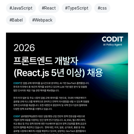
#
JavaScript
#
React
#
TypeScript
#
css
#
Babel
#
Webpack