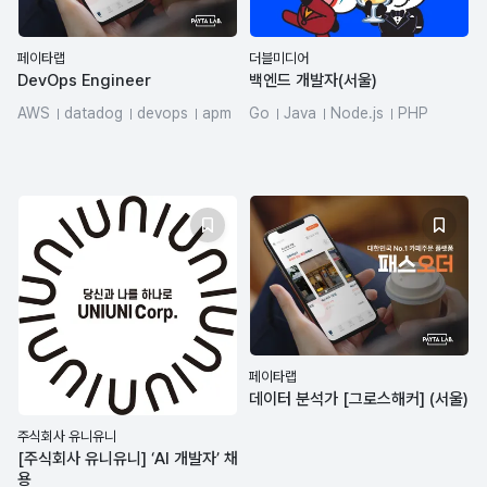
페이타랩
더블미디어
DevOps Engineer
백엔드 개발자(서울)
AWS
datadog
devops
apm
Go
Java
Node.js
PHP
MSA
Kubernetes
MySQL
Python
페이타랩
데이터 분석가 [그로스해커] (서울)
주식회사 유니유니
[주식회사 유니유니] ‘AI 개발자’ 채
용