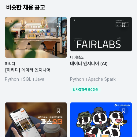
비슷한 채용 공고
페어랩스
데이터 엔지니어 (AI)
미리디
[미리디] 데이터 엔지니어
Python
SQL
Java
Python
Apache Spark
azure-databricks
dbt
Airflow
dbt
Hadoop
입사축하금
50
만원
Elasticsearch