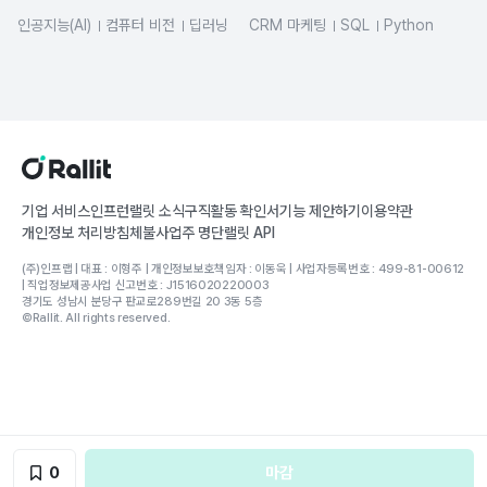
인공지능(AI)
컴퓨터 비전
딥러닝
CRM 마케팅
SQL
Python
머신러닝
Python
데이터분석
그로스해킹
기업 서비스
인프런
랠릿 소식
구직활동 확인서
기능 제안하기
이용약관
개인정보 처리방침
체불사업주 명단
랠릿 API
(주)인프랩 | 대표 : 이형주 | 개인정보보호책임자 : 이동욱 | 사업자등록번호 : 499-81-00612
| 직업정보제공사업 신고번호 : J1516020220003
경기도 성남시 분당구 판교로289번길 20 3동 5층
©Rallit. All rights reserved.
0
마감