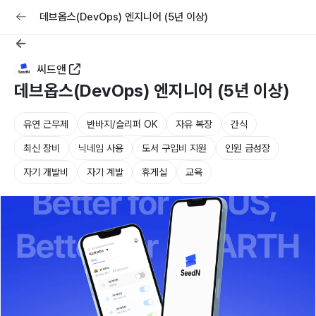
교육
커리어
채용공고 올리기
데브옵스(DevOps) 엔지니어 (5년 이상)
씨드앤
데브옵스(DevOps) 엔지니어 (5년 이상)
유연 근무제
반바지/슬리퍼 OK
자유 복장
간식
최신 장비
닉네임 사용
도서 구입비 지원
인원 급성장
자기 개발비
자기 계발
휴게실
교육