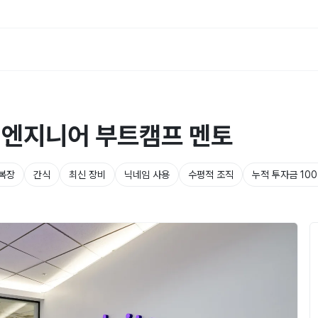
I 엔지니어 부트캠프 멘토
 복장
간식
최신 장비
닉네임 사용
수평적 조직
누적 투자금 10