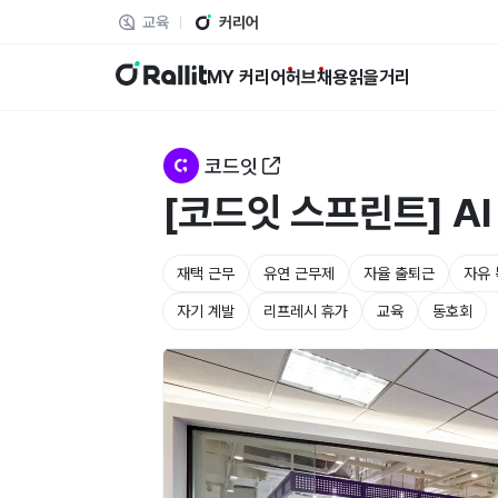
교육
커리어
랠릿
MY 커리어
허브
채용
읽을거리
코드잇
[코드잇 스프린트] A
재택 근무
유연 근무제
자율 출퇴근
자유
자기 계발
리프레시 휴가
교육
동호회