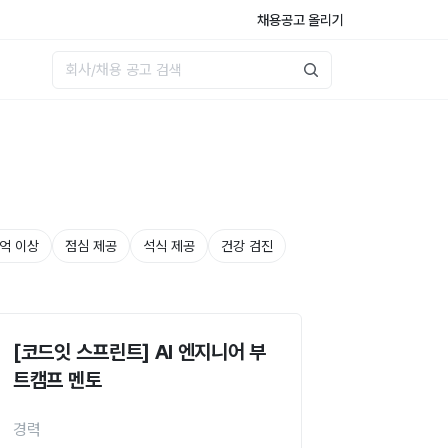
채용공고 올리기
0억 이상
점심 제공
석식 제공
건강 검진
[코드잇 스프린트] AI 엔지니어 부
트캠프 멘토
경력