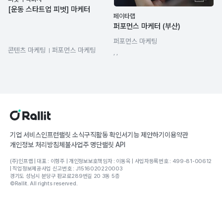
[운동 스타트업 피벗] 마케터
페이타랩
퍼포먼스 마케터 (부산)
퍼포먼스 마케팅
콘텐츠 마케팅
퍼포먼스 마케팅
, ,
기업 서비스
인프런
랠릿 소식
구직활동 확인서
기능 제안하기
이용약관
개인정보 처리방침
체불사업주 명단
랠릿 API
(주)인프랩 | 대표 : 이형주 | 개인정보보호책임자 : 이동욱 | 사업자등록번호 : 499-81-00612
| 직업정보제공사업 신고번호 : J1516020220003
경기도 성남시 분당구 판교로289번길 20 3동 5층
©Rallit. All rights reserved.