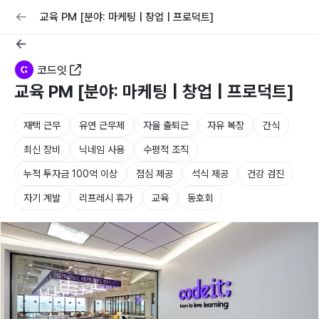
교육
커리어
채용공고 올리기
교육 PM [분야: 마케팅 | 창업 | 프로덕트]
코드잇
교육 PM [분야: 마케팅 | 창업 | 프로덕트]
재택 근무
유연 근무제
자율 출퇴근
자유 복장
간식
최신 장비
닉네임 사용
수평적 조직
누적 투자금 100억 이상
점심 제공
석식 제공
건강 검진
자기 계발
리프레시 휴가
교육
동호회