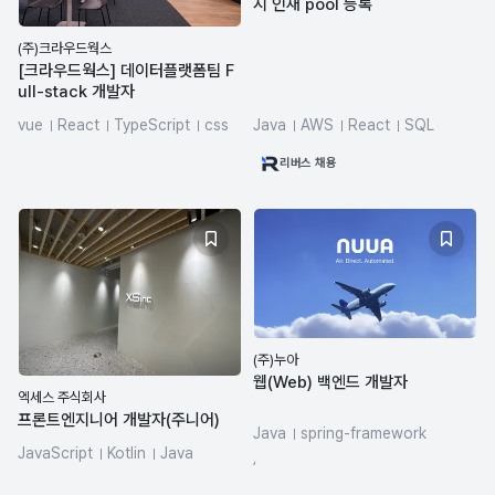
시 인재 pool 등록
(주)크라우드웍스
[크라우드웍스] 데이터플랫폼팀 F
ull-stack 개발자
vue
React
TypeScript
css
Java
AWS
React
SQL
Nuxt.js
nextjs
Spring Boot
Node.js
리버스 채용
(주)누아
웹(Web) 백엔드 개발자
엑세스 주식회사
프론트엔지니어 개발자(주니어)
Java
spring-framework
JavaScript
Kotlin
Java
,
react.js
Vue.js
Angular