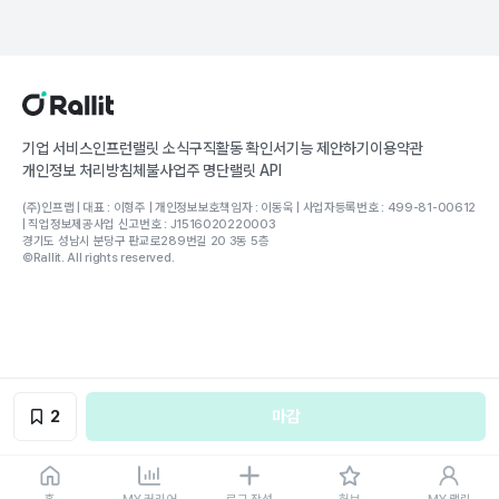
기업 서비스
인프런
랠릿 소식
구직활동 확인서
기능 제안하기
이용약관
개인정보 처리방침
체불사업주 명단
랠릿 API
(주)인프랩 | 대표 : 이형주 | 개인정보보호책임자 : 이동욱 | 사업자등록번호 : 499-81-00612
| 직업정보제공사업 신고번호 : J1516020220003
경기도 성남시 분당구 판교로289번길 20 3동 5층
©Rallit. All rights reserved.
2
마감