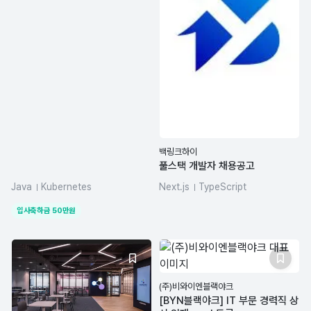
백링크하이
풀스택 개발자 채용공고
Java
Kubernetes
Next.js
TypeScript
Spring Boot
PostgreSQL
Redis
claude
입사축하금
50
만원
Prisma
(주)비와이엔블랙야크
[BYN블랙야크] IT 부문 경력직 상