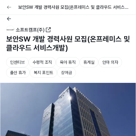
교육
커리어
채용공고 올리기
보안SW 개발 경력사원 모집(온프레미스 및 클라우드 서비스개
발)
소프트캠프(주)
보안SW 개발 경력사원 모집(온프레미스 및
클라우드 서비스개발)
인센티브
수평적 조직
육아 휴직
휴게실
안마 의자
출산 휴가
복지 포인트
상여금