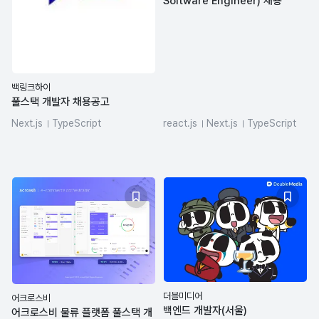
Software Engineer) 채용
백링크하이
풀스택 개발자 채용공고
Next.js
TypeScript
react.js
Next.js
TypeScript
PostgreSQL
Redis
claude
github-actions
Figma
Prisma
frontend
더블미디어
어크로스비
백엔드 개발자(서울)
어크로스비 물류 플랫폼 풀스택 개