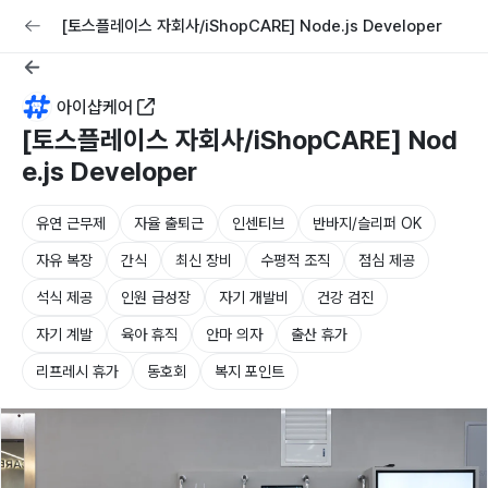
교육
커리어
채용공고 올리기
[토스플레이스 자회사/iShopCARE] Node.js Developer
아이샵케어
[토스플레이스 자회사/iShopCARE] Nod
e.js Developer
유연 근무제
자율 출퇴근
인센티브
반바지/슬리퍼 OK
자유 복장
간식
최신 장비
수평적 조직
점심 제공
석식 제공
인원 급성장
자기 개발비
건강 검진
자기 계발
육아 휴직
안마 의자
출산 휴가
리프레시 휴가
동호회
복지 포인트