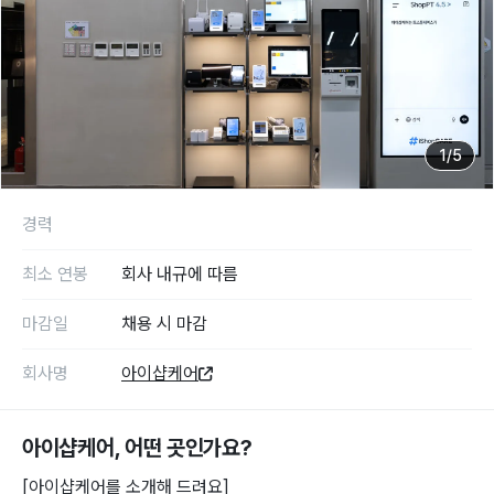
1
/
5
경력
최소 연봉
회사 내규에 따름
마감일
채용 시 마감
회사명
아이샵케어
아이샵케어
, 어떤 곳인가요?
[아이샵케어를 소개해 드려요]