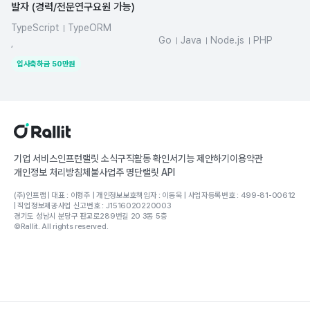
발자 (경력/전문연구요원 가능)
TypeScript
TypeORM
Go
Java
Node.js
PHP
NestJS
Kotlin
dynamodb
,
MySQL
Python
React
입사축하금
50
만원
기업 서비스
인프런
랠릿 소식
구직활동 확인서
기능 제안하기
이용약관
개인정보 처리방침
체불사업주 명단
랠릿 API
(주)인프랩 | 대표 : 이형주 | 개인정보보호책임자 : 이동욱 | 사업자등록번호 : 499-81-00612
| 직업정보제공사업 신고번호 : J1516020220003
경기도 성남시 분당구 판교로289번길 20 3동 5층
©Rallit. All rights reserved.