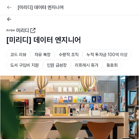
교육
커리어
채용공고 올리기
[미리디] 데이터 엔지니어
미리디
[미리디] 데이터 엔지니어
코드 리뷰
자유 복장
수평적 조직
누적 투자금 100억 이상
도서 구입비 지원
인원 급성장
리프레시 휴가
동호회