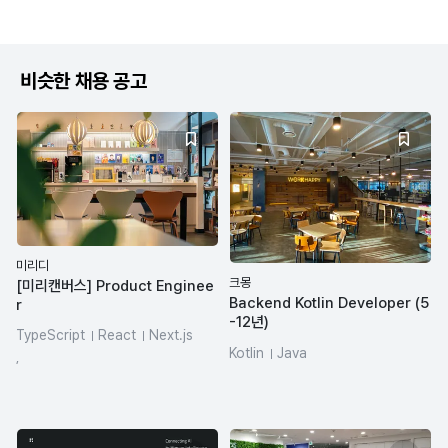
비슷한 채용 공고
미리디
크몽
[미리캔버스] Product Enginee
Backend Kotlin Developer (5
r
-12년)
TypeScript
React
Next.js
Kotlin
Java
SQL
REST API
LLM
,