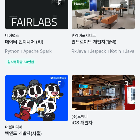
페어랩스
휴레이포지티브
데이터 엔지니어 (AI)
안드로이드 개발자(경력)
Python
Apache Spark
RxJava
Jetpack
Kotlin
Java
Airflow
dbt
Hadoop
Android
입사축하금
50
만원
Elasticsearch
(주)오메타
iOS 개발자
더블미디어
백엔드 개발자(서울)