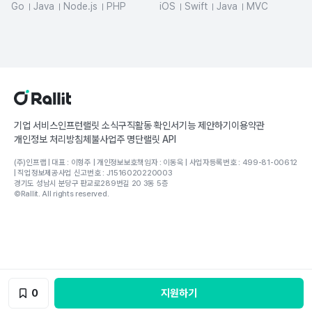
Go
Java
Node.js
PHP
iOS
Swift
Java
MVC
MySQL
Python
기업 서비스
인프런
랠릿 소식
구직활동 확인서
기능 제안하기
이용약관
개인정보 처리방침
체불사업주 명단
랠릿 API
(주)인프랩 | 대표 : 이형주 | 개인정보보호책임자 : 이동욱 | 사업자등록번호 : 499-81-00612
| 직업정보제공사업 신고번호 : J1516020220003
경기도 성남시 분당구 판교로289번길 20 3동 5층
©Rallit. All rights reserved.
0
지원하기