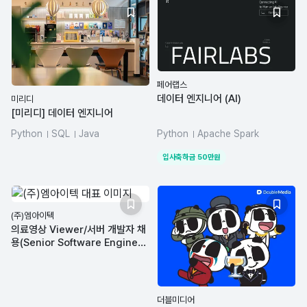
페어랩스
데이터 엔지니어 (AI)
미리디
[미리디] 데이터 엔지니어
Python
SQL
Java
Python
Apache Spark
azure-databricks
dbt
Airflow
dbt
Hadoop
입사축하금
50
만원
Elasticsearch
(주)엠아이텍
의료영상 Viewer/서버 개발자 채
용(Senior Software Enginee
r)
더블미디어