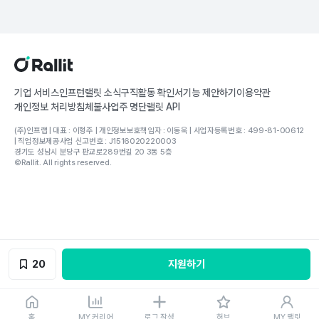
기업 서비스
인프런
랠릿 소식
구직활동 확인서
기능 제안하기
이용약관
개인정보 처리방침
체불사업주 명단
랠릿 API
(주)인프랩 | 대표 : 이형주 | 개인정보보호책임자 : 이동욱 | 사업자등록번호 : 499-81-00612
| 직업정보제공사업 신고번호 : J1516020220003
경기도 성남시 분당구 판교로289번길 20 3동 5층
©Rallit. All rights reserved.
20
지원하기
홈
MY 커리어
로그 작성
허브
MY 랠릿