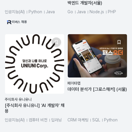
백엔드 개발자(서울)
인공지능(AI)
Python
Java
Go
Java
Node.js
PHP
JavaScript
머신러닝
딥러닝
MySQL
Python
리버스 채용
페이타랩
데이터 분석가 [그로스해커] (서울)
주식회사 유니유니
[주식회사 유니유니] ‘AI 개발자’ 채
용
인공지능(AI)
컴퓨터 비전
딥러닝
CRM 마케팅
SQL
Python
머신러닝
Python
데이터분석
그로스해킹