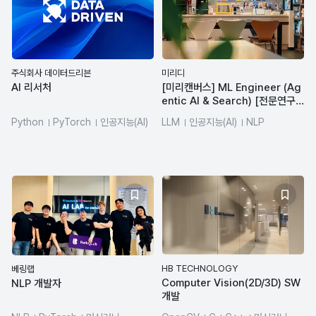
주식회사 데이터드리븐
미리디
AI 리서처
[미리캔버스] ML Engineer (Ag
entic AI & Search) [전문연구요
원]
Python
PyTorch
인공지능(AI)
LLM
인공지능(AI)
NLP
HB TECHNOLOGY
베링랩
Computer Vision(2D/3D) SW
NLP 개발자
개발