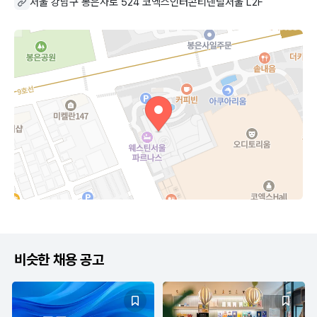
서울 강남구 봉은사로 524 코엑스인터콘티넨탈서울 L2F
비슷한 채용 공고