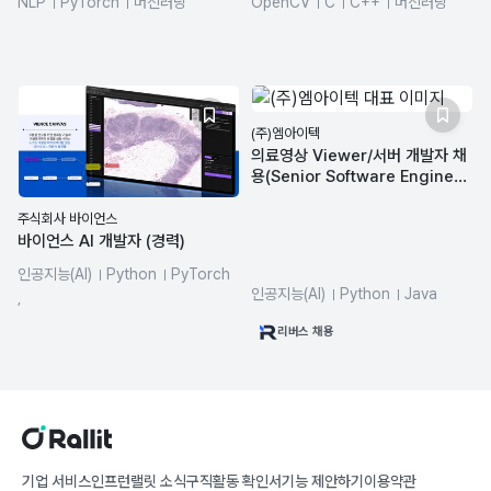
NLP
PyTorch
머신러닝
OpenCV
C
C++
머신러닝
transformer
mlops
CUDA
(주)엠아이텍
의료영상 Viewer/서버 개발자 채
용(Senior Software Enginee
r)
주식회사 바이언스
바이언스 AI 개발자 (경력)
인공지능(AI)
Python
PyTorch
인공지능(AI)
Python
Java
Docker
Git
Linux
,
JavaScript
머신러닝
딥러닝
리버스 채용
기업 서비스
인프런
랠릿 소식
구직활동 확인서
기능 제안하기
이용약관