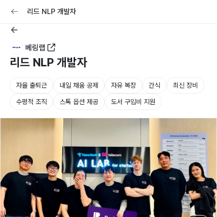
교육
커리어
채용공고 올리기
리드 NLP 개발자
베링랩
리드 NLP 개발자
자율 출퇴근
내일 채움 공제
자유 복장
간식
최신 장비
수평적 조직
스톡 옵션 제공
도서 구입비 지원