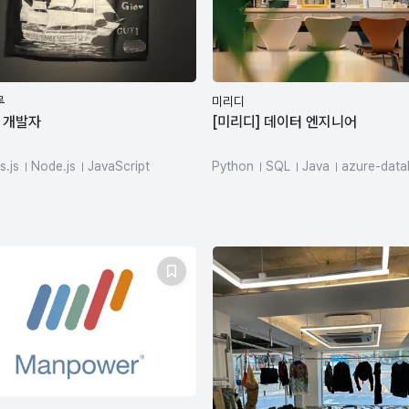
루
미리디
 개발자
[미리디] 데이터 엔지니어
s.js
Node.js
JavaScript
Python
SQL
Java
azure-data
Script
REST API
MySQL
dbt
goDB
AWS
Docker
rnetes