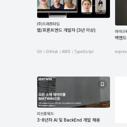
(주)드래프타입
웹/프론트엔드 개발자 (3년 이상)
마야크
백엔드
Git
GitHub
AWS
TypeScript
expres
HTML/CSS
JavaScript
REST API
Type
swagger
Mon
Kube
리브포워드
3-8년차 AI 및 BackEnd 개발 채용