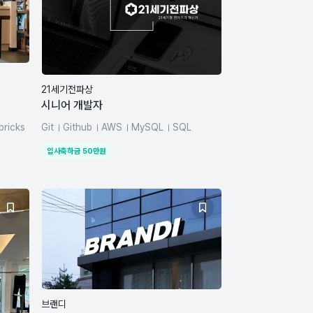
21세기전파상
시니어 개발자
bricks
Git
Github
AWS
MySQL
SQL
React
React Native
JavaScript
입사축하금
50
만원
Node.js
브랜디