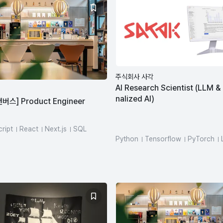
주식회사 사각
AI Research Scientist (LLM &
nalized AI)
버스] Product Engineer
ript
React
Next.js
SQL
 API
LLM
Python
Tensorflow
PyTorch
SQL