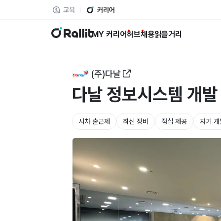
교육
커리어
랠릿
MY 커리어
허브
채용
읽을거리
(주)다날
다날 정보시스템 개발
시차 출근제
최신 장비
점심 제공
자기 개