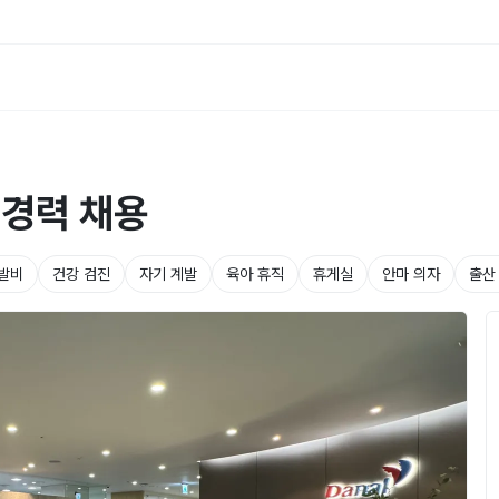
 경력 채용
발비
건강 검진
자기 계발
육아 휴직
휴게실
안마 의자
출산