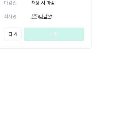
마감일
채용 시 마감
회사명
(주)다날
4
마감