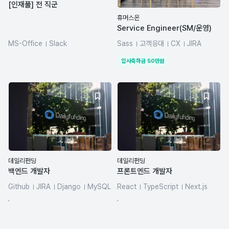
[인재풀] 전 직군
휴머스온
Service Engineer(SM/운영)
MS-Office
Slack
Sass
고객응대
CX
JIRA
네트워크
database
입사축하금
50
만원
데일리펀딩
데일리펀딩
백엔드 개발자
프론트엔드 개발자
Github
JIRA
Django
MySQL
React
TypeScript
Next.js
PHP
Python
GitHub
JIRA
React Native
,
,