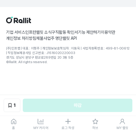
기업 서비스
인프런
랠릿 소식
구직활동 확인서
기능 제안하기
이용약관
개인정보 처리방침
체불사업주 명단
랠릿 API
(주)인프랩 | 대표 : 이형주 | 개인정보보호책임자 : 이동욱 | 사업자등록번호 : 499-81-00612
| 직업정보제공사업 신고번호 : J1516020220003
경기도 성남시 분당구 판교로289번길 20 3동 5층
©Rallit. All rights reserved.
1
마감
홈
MY 커리어
로그 작성
허브
MY 랠릿