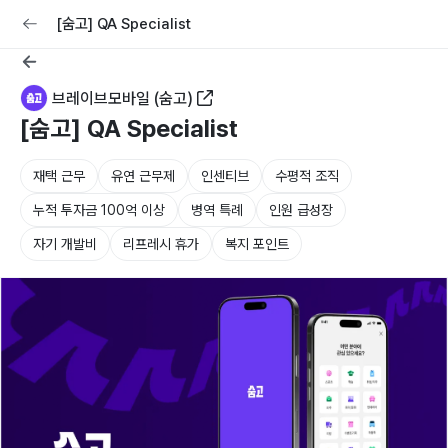
교육
커리어
채용공고 올리기
[숨고] QA Specialist
브레이브모바일 (숨고)
[숨고] QA Specialist
재택 근무
유연 근무제
인센티브
수평적 조직
누적 투자금 100억 이상
병역 특례
인원 급성장
자기 개발비
리프레시 휴가
복지 포인트