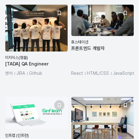
휴스테이션
프론트엔드 개발자
이지식스(엠블)
[TADA] QA Engineer
영어
JIRA
Github
React
HTML/CSS
JavaScript
JIRA
인프랩 (인프런)