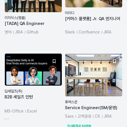
미리디
이지식스(엠블)
[커머스 플랫폼] Jr. QA 엔지니어
[TADA] QA Engineer
영어
JIRA
Github
Slack
Confluence
JIRA
딥세일즈(주)
B2B 세일즈 인턴
휴머스온
Service Engineer(SM/운영)
MS-Office
Excel
Sass
고객응대
CX
JIRA
spreadsheets
CRM 마케팅
, , ,
네트워크
database
AI Agent
ChatGPT
입사축하금
50
만원