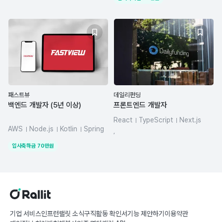
패스트뷰
데일리펀딩
백엔드 개발자 (5년 이상)
프론트엔드 개발자
React
TypeScript
Next.js
AWS
Node.js
Kotlin
Spring
GitHub
JIRA
React Native
,
PHP
Confluence
입사축하금
70
만원
기업 서비스
인프런
랠릿 소식
구직활동 확인서
기능 제안하기
이용약관