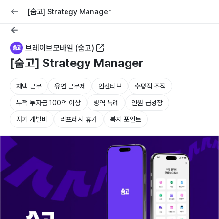
교육
커리어
채용공고 올리기
[숨고] Strategy Manager
브레이브모바일 (숨고)
[숨고] Strategy Manager
재택 근무
유연 근무제
인센티브
수평적 조직
누적 투자금 100억 이상
병역 특례
인원 급성장
자기 개발비
리프레시 휴가
복지 포인트