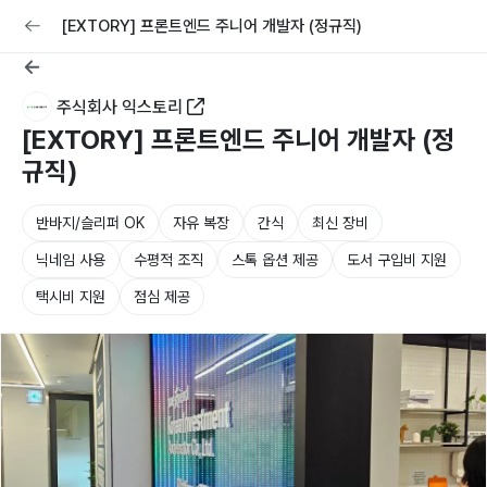
교육
커리어
채용공고 올리기
[EXTORY] 프론트엔드 주니어 개발자 (정규직)
주식회사 익스토리
[EXTORY] 프론트엔드 주니어 개발자 (정
규직)
반바지/슬리퍼 OK
자유 복장
간식
최신 장비
닉네임 사용
수평적 조직
스톡 옵션 제공
도서 구입비 지원
택시비 지원
점심 제공