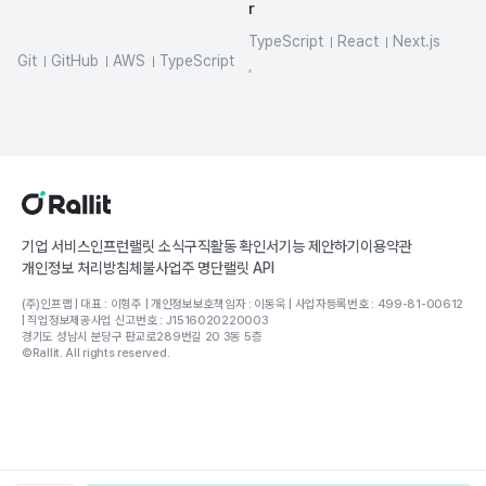
r
TypeScript
React
Next.js
Git
GitHub
AWS
TypeScript
SQL
REST API
LLM
,
HTML/CSS
JavaScript
기업 서비스
인프런
랠릿 소식
구직활동 확인서
기능 제안하기
이용약관
개인정보 처리방침
체불사업주 명단
랠릿 API
(주)인프랩 | 대표 : 이형주 | 개인정보보호책임자 : 이동욱 | 사업자등록번호 : 499-81-00612
| 직업정보제공사업 신고번호 : J1516020220003
경기도 성남시 분당구 판교로289번길 20 3동 5층
©Rallit. All rights reserved.