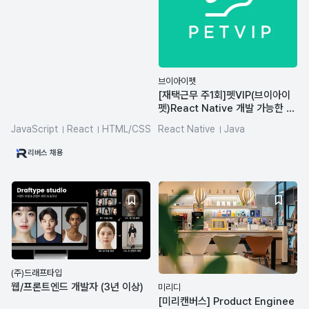
브이아이펫
[재택근무 주1회]펫VIP(브이아이
펫)React Native 개발 가능한 풀
스텍개발자 모집
JavaScript
React
HTML/CSS
React Native
Java
TypeScript
Babel
JavaScript
리버스 채용
(주)드래프타입
웹/프론트엔드 개발자 (3년 이상)
미리디
[미리캔버스] Product Enginee