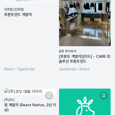
인프랩 (인프런)
프론트엔드 개발자
윤회 주식회사
[프론트 개발자][리드] - CARE ID
솔루션 프론트엔드
React
TypeScript
JavaScript
React
React Native
Next.js
pnpm
react-query
nextjs
SQL
turborepo
zustand
(주)코딧
앱 개발자 (React Native, 2년 이
상)