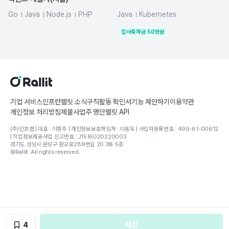
Go
Java
Node.js
PHP
Java
Kubernetes
MySQL
Python
Spring Boot
입사축하금
50
만원
기업 서비스
인프런
랠릿 소식
구직활동 확인서
기능 제안하기
이용약관
개인정보 처리방침
체불사업주 명단
랠릿 API
(주)인프랩 | 대표 : 이형주 | 개인정보보호책임자 : 이동욱 | 사업자등록번호 : 499-81-00612
| 직업정보제공사업 신고번호 : J1516020220003
경기도 성남시 분당구 판교로289번길 20 3동 5층
©Rallit. All rights reserved.
4
마감