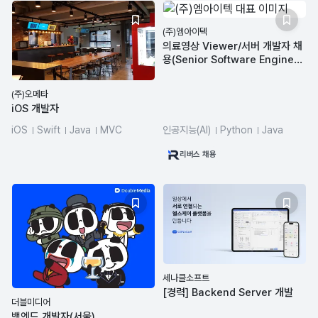
(주)엠아이텍
의료영상 Viewer/서버 개발자 채
용(Senior Software Enginee
r)
(주)오메타
iOS 개발자
iOS
Swift
Java
MVC
인공지능(AI)
Python
Java
JavaScript
머신러닝
딥러닝
리버스 채용
세나클소프트
[경력] Backend Server 개발
더블미디어
백엔드 개발자(서울)