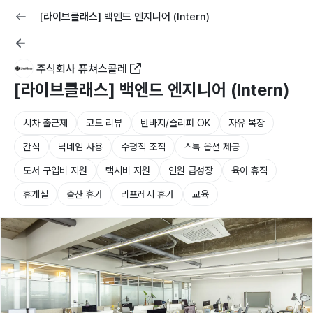
교육
커리어
채용공고 올리기
[라이브클래스] 백엔드 엔지니어 (Intern)
주식회사 퓨쳐스콜레
[라이브클래스] 백엔드 엔지니어 (Intern)
시차 출근제
코드 리뷰
반바지/슬리퍼 OK
자유 복장
간식
닉네임 사용
수평적 조직
스톡 옵션 제공
도서 구입비 지원
택시비 지원
인원 급성장
육아 휴직
휴게실
출산 휴가
리프레시 휴가
교육