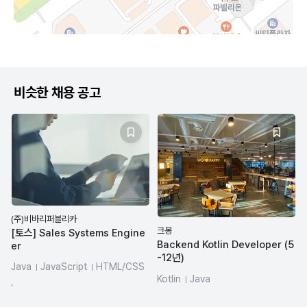
비슷한 채용 공고
(주)비바리퍼블리카
크몽
[토스] Sales Systems Engine
Backend Kotlin Developer (5
er
-12년)
Java
JavaScript
HTML/CSS
Kotlin
Java
SQL
salesforce
,