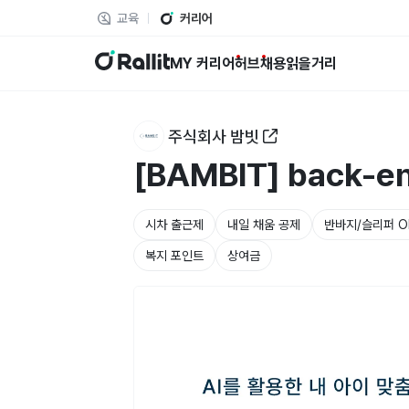
교육
커리어
랠릿
MY 커리어
허브
채용
읽을거리
주식회사 밤빗
[BAMBIT] back-
시차 출근제
내일 채움 공제
반바지/슬리퍼 O
복지 포인트
상여금