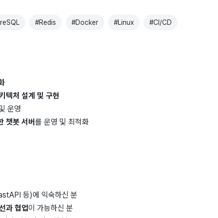
greSQL
#
Redis
#
Docker
#
Linux
#
CI/CD
화
키텍처 설계 및 구현
및 운영
한 챗봇 서버
를 운영 및 최적화
astAPI 등)에 익숙하신 분
선과 협업
이 가능하신 분