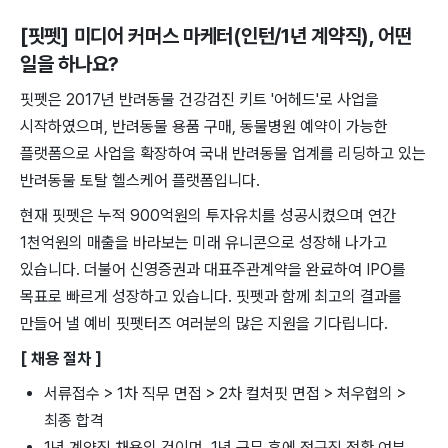
[핏펫] 미디어 커머스 마케터(인턴/1년 계약직)
, 어떤
일을 하나요?
핏펫은 2017년 ​반려동물 ​건강검진 ​키트 '어헤드'로 ​사업을
시작하였으며, 반려동물 용품 ​구매, ​동물병원 예약이 ​가능한
플랫폼으로 사업을 ​확장하여 국내 ​반려동물 ​업계를 리딩하고 ​있는
​반려동물 ​토탈 헬스케어 플랫폼입니다.
현재 ​핏펫은 ​누적 900억원의 투자유치를 ​성공시켰으며 ​연간 ​
1천억원의 매출을 바라보는 ​미래 유니콘으로 ​성장해 ​나가고
있습니다. ​더불어 신영증권과 ​대표주관계약을 ​완료하여 IPO를
목표로 ​빠르게 성장하고 ​있습니다. 핏펫과 함께 최고의 결과를
만들어 낼 예비 핏펫터즈 여러분의 많은 지원을 기다립니다.
[ 채용 절차 ]
서류접수 > 1차 직무 면접 > 2차 컬처핏 면접 > 처우협의 >
최종 합격
1년 계약직 채용의 건이며, 1년 근무 후에 정규직 전환 여부