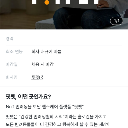
1
/
1
경력
최소 연봉
회사 내규에 따름
마감일
채용 시 마감
회사명
핏펫
핏펫
, 어떤 곳인가요?
No.1 반려동물 토탈 헬스케어 플랫폼 "핏펫"
핏펫은 "건강한 반려생활의 시작"이라는 슬로건을 가지고
모든 반려동물들이 더 건강하고 행복하게 살 수 있는 세상이