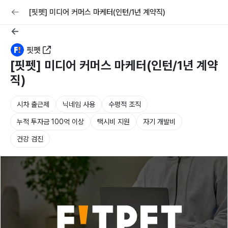
교육
커리어
채용공고 올리기
[핏펫] 미디어 커머스 마케터(인턴/1년 계약직)
핏펫
[핏펫] 미디어 커머스 마케터(인턴/1년 계약
직)
시차 출근제
닉네임 사용
수평적 조직
누적 투자금 100억 이상
택시비 지원
자기 개발비
건강 검진