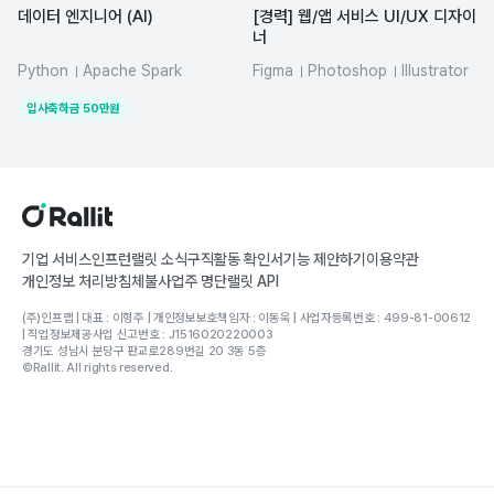
데이터 엔지니어 (AI)
[경력] 웹/앱 서비스 UI/UX 디자이
너
Python
Apache Spark
Figma
Photoshop
Illustrator
Airflow
dbt
Hadoop
ux
입사축하금
50
만원
Elasticsearch
기업 서비스
인프런
랠릿 소식
구직활동 확인서
기능 제안하기
이용약관
개인정보 처리방침
체불사업주 명단
랠릿 API
(주)인프랩 | 대표 : 이형주 | 개인정보보호책임자 : 이동욱 | 사업자등록번호 : 499-81-00612
| 직업정보제공사업 신고번호 : J1516020220003
경기도 성남시 분당구 판교로289번길 20 3동 5층
©Rallit. All rights reserved.