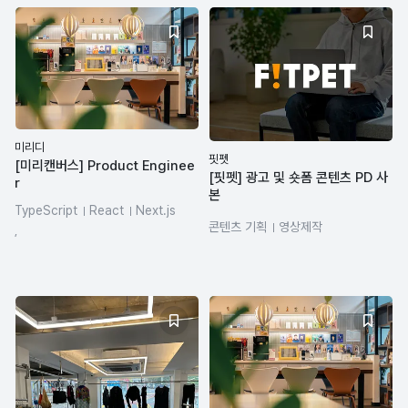
미리디
핏펫
[미리캔버스] Product Enginee
[핏펫] 광고 및 숏폼 콘텐츠 PD 사
r
본
TypeScript
React
Next.js
콘텐츠 기획
영상제작
SQL
REST API
LLM
,
Premiere Pro
CapCut