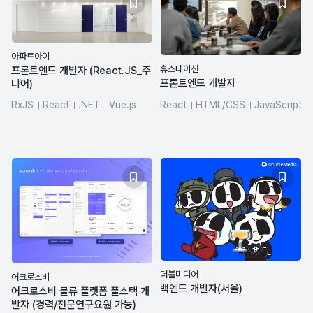
아파트아이
휴스테이션
프론트엔드 개발자 (React.JS_주
프론트엔드 개발자
니어)
RxJS
React
.NET
Vue.js
React
HTML/CSS
JavaScript
DBMS/RDBMS
jQuery
JIRA
더블미디어
어크로스비
백엔드 개발자(서울)
어크로스비 물류 플랫폼 풀스택 개
발자 (경력/전문연구요원 가능)