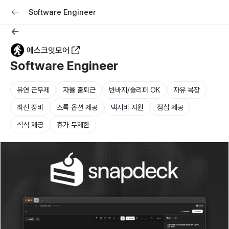
교육
커리어
채용공고 올리기
Software Engineer
에스크잇모어
Software Engineer
유연 근무제
자율 출퇴근
반바지/슬리퍼 OK
자유 복장
최신 장비
스톡 옵션 제공
택시비 지원
점심 제공
석식 제공
휴가 무제한