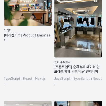
미리디
[미리캔버스] Product Enginee
r
윤회 주식회사
[프론트엔드] 순환경제 데이터 인
프라를 함께 만들어 갈 엔지니어
TypeScript
React
Next.js
JavaScript
TypeScript
React
SQL
REST API
LLM
HTML/CSS
Figma
,
,
react-query