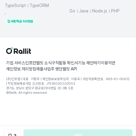
TypeScript
TypeORM
Go
Java
Node.js
PHP
NestJS
Kotlin
dynamodb
,
MySQL
Python
React
입사축하금
50
만원
기업 서비스
인프런
랠릿 소식
구직활동 확인서
기능 제안하기
이용약관
개인정보 처리방침
체불사업주 명단
랠릿 API
(주)인프랩 | 대표 : 이형주 | 개인정보보호책임자 : 이동욱 | 사업자등록번호 : 499-81-00612
| 직업정보제공사업 신고번호 : J1516020220003
경기도 성남시 분당구 판교로289번길 20 3동 5층
©Rallit. All rights reserved.