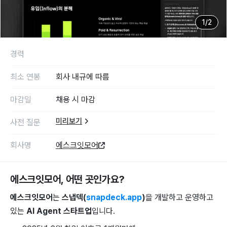
1
/
2
경력
최소 연봉
회사 내규에 따름
마감일
채용 시 마감
미리보기
사전 질문
회사명
에스크잇모어
에스크잇모어
, 어떤 곳인가요?
에스크잇모어
는
스냅덱(
snapdeck.app
)
을 개발하고 운영하고
있는
AI Agent 스타트업
입니다.