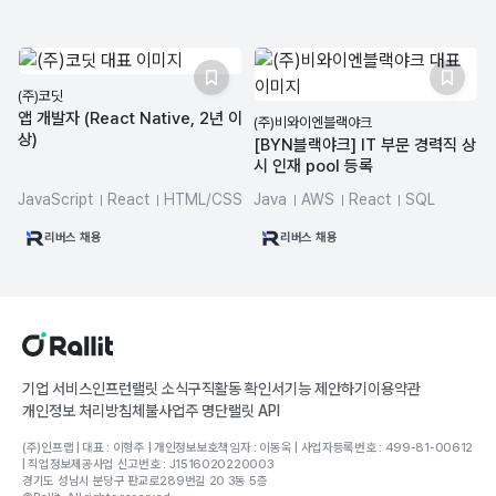
(주)코딧
앱 개발자 (React Native, 2년 이
(주)비와이엔블랙야크
상)
[BYN블랙야크] IT 부문 경력직 상
시 인재 pool 등록
JavaScript
React
HTML/CSS
Java
AWS
React
SQL
TypeScript
Babel
Spring Boot
Node.js
리버스 채용
리버스 채용
기업 서비스
인프런
랠릿 소식
구직활동 확인서
기능 제안하기
이용약관
개인정보 처리방침
체불사업주 명단
랠릿 API
(주)인프랩 | 대표 : 이형주 | 개인정보보호책임자 : 이동욱 | 사업자등록번호 : 499-81-00612
| 직업정보제공사업 신고번호 : J1516020220003
경기도 성남시 분당구 판교로289번길 20 3동 5층