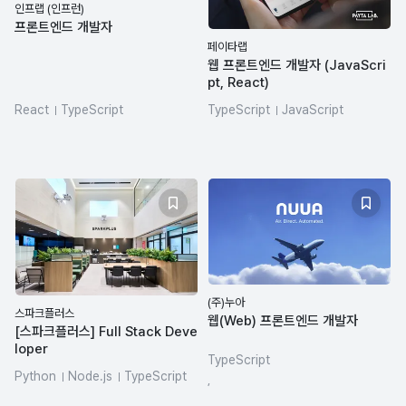
인프랩 (인프런)
프론트엔드 개발자
페이타랩
웹 프론트엔드 개발자 (JavaScri
pt, React)
React
TypeScript
TypeScript
JavaScript
React Native
Next.js
pnpm
HTML/CSS
CSS
Angular
turborepo
React
(주)누아
스파크플러스
웹(Web) 프론트엔드 개발자
[스파크플러스] Full Stack Deve
loper
TypeScript
Python
Node.js
TypeScript
,
FastAPI
Vue.js
MySQL