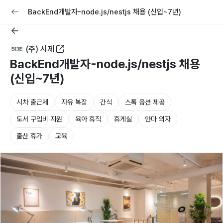
교육
커리어
채용공고 올리기
BackEnd개발자-node.js/nestjs 채용 (신입~7년)
(주) 시제
BackEnd개발자-node.js/nestjs 채용
(신입~7년)
시차 출근제
자유 복장
간식
스톡 옵션 제공
도서 구입비 지원
육아 휴직
휴게실
안마 의자
출산 휴가
교육