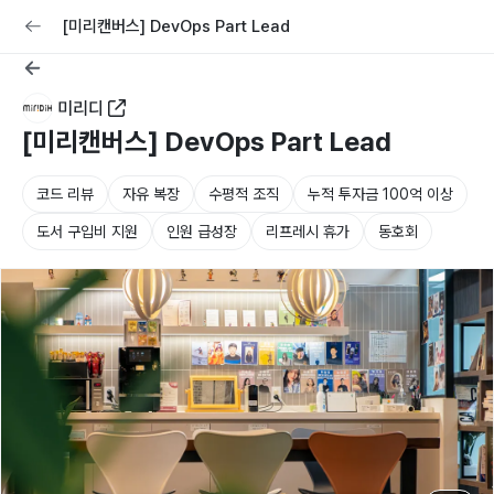
교육
커리어
채용공고 올리기
[미리캔버스] DevOps Part Lead
미리디
[미리캔버스] DevOps Part Lead
코드 리뷰
자유 복장
수평적 조직
누적 투자금 100억 이상
도서 구입비 지원
인원 급성장
리프레시 휴가
동호회