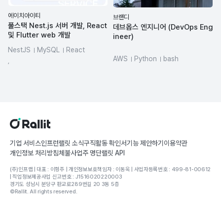
에이치아이티
브랜디
풀스택 Nest.js 서버 개발, React
데브옵스 엔지니어 (DevOps Eng
및 Flutter web 개발
ineer)
NestJS
MySQL
React
AWS
Python
bash
Flutter
AWS
,
Terraform
infrastructure
Google Cloud Platform
helm
기업 서비스
인프런
랠릿 소식
구직활동 확인서
기능 제안하기
이용약관
개인정보 처리방침
체불사업주 명단
랠릿 API
(주)인프랩 | 대표 : 이형주 | 개인정보보호책임자 : 이동욱 | 사업자등록번호 : 499-81-00612
| 직업정보제공사업 신고번호 : J1516020220003
경기도 성남시 분당구 판교로289번길 20 3동 5층
©Rallit. All rights reserved.