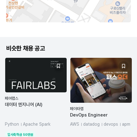
비슷한 채용 공고
페어랩스
데이터 엔지니어 (AI)
페이타랩
DevOps Engineer
Python
Apache Spark
AWS
datadog
devops
apm
Airflow
dbt
Hadoop
MSA
Kubernetes
입사축하금
50
만원
Elasticsearch